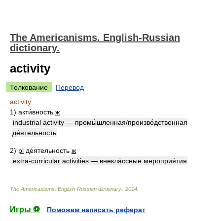
The Americanisms. English-Russian
dictionary.
activity
Толкование
Перевод
activity
1)
акти́вность
ж
industrial activity — промы́шленная/произво́дственная
де́ятельность
2)
pl
де́ятельность
ж
extra-curricular activities — внекла́ссные мероприя́тия
The Americanisms. English-Russian dictionary.
.
2014
.
Игры ⚽
Поможем написать реферат