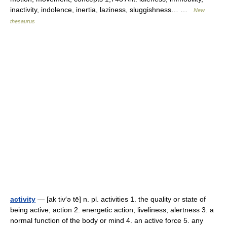
inactivity, indolence, inertia, laziness, sluggishness… …
New
thesaurus
activity
— [ak tiv′ə tē] n. pl. activities 1. the quality or state of
being active; action 2. energetic action; liveliness; alertness 3. a
normal function of the body or mind 4. an active force 5. any