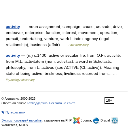
activity
— I noun assignment, campaign, cause, crusade, drive,
endeavor, enterprise, function, interest, movement, operation,
pursuit, undertaking, venture, work II index agency (legal
relationship), business (affair) …
Law dictionary
activity
— (n.) c.1400, active or secular life, from O.Fr. activité,
from M.L. activitatem (nom. activitas), a word in Scholastic
philosophy, from L. activus (see ACTIVE (Cf. active)). Meaning
state of being active, briskness, liveliness recorded from… …
Etymology dictionary
© Академик, 2000-2026
18+
Обратная связь:
Техподдержка
,
Реклама на сайте
👣 Путешествия
Экспорт словарей на сайты
, сделанные на PHP,
Joomla,
Drupal,
WordPress, MODx.