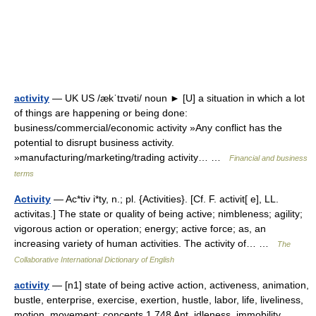
activity
— UK US /ækˈtɪvəti/ noun ► [U] a situation in which a lot
of things are happening or being done:
business/commercial/economic activity »Any conflict has the
potential to disrupt business activity.
»manufacturing/marketing/trading activity… …
Financial and business
terms
Activity
— Ac*tiv i*ty, n.; pl. {Activities}. [Cf. F. activit[ e], LL.
activitas.] The state or quality of being active; nimbleness; agility;
vigorous action or operation; energy; active force; as, an
increasing variety of human activities. The activity of… …
The
Collaborative International Dictionary of English
activity
— [n1] state of being active action, activeness, animation,
bustle, enterprise, exercise, exertion, hustle, labor, life, liveliness,
motion, movement; concepts 1,748 Ant. idleness, immobility,